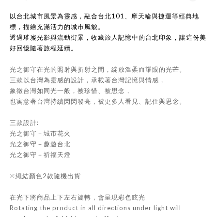
101
以台北城市風景為靈感，融合台北
、摩天輪與捷運等經典地
標，描繪充滿活力的城市風貌。
透過璀璨光影與流動街景，收藏旅人記憶中的台北印象，讓這份美
好回憶隨著旅程延續。
光之御守在光的照射與折射之間，綻放溫柔而耀眼的光芒。
三款以台灣為靈感的設計，承載著台灣記憶與情感，
象徵台灣如同光一般，被珍惜、被思念，
也寓意著台灣持續閃閃發亮，被更多人看見、記住與思念。
三款設計:
光之御守－城市花火
光之御守－趣遊台北
光之御守－祈福天燈
※繩結顏色2款隨機出貨
在光下將商品上下左右旋轉，會呈現彩色眩光
Rotating the product in all directions under light will