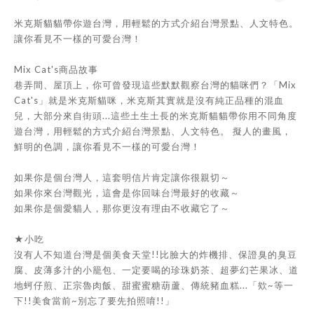
米克斯貓貓帶你遊台灣，用輕鬆的方式介紹台灣景點、人文特色。
讓你看見不一樣的可愛台灣！
Mix Cat's商品故事
巷弄間、屋頂上，你可曾發現這些默默觀察台灣的貓咪們？「Mix
Cat's」就是米克斯貓咪，米克斯其實就是沒有純正品種的混血
兒，大部分來自街頭...這些土生土長的米克斯貓貓帶你用不同角度
遊台灣，用輕鬆的方式介紹台灣景點、人文特色。 擬人的畫風，
鮮明的色調，讓你看見不一樣的可愛台灣！
如果你是個台灣人，這套明信片肯定讓你很親切～
如果你來台灣觀光，這會是你回味台灣最好的收藏～
如果你是個愛貓人，那你更沒有理由不收藏它了～
★小吃
沒有人不知道台灣是個美食天堂!!比臉大的炸機排、保證臭的臭豆
腐、皮薄多汁的小籠包、一定要喝的珍珠奶茶、超夢幻芒果冰、道
地蚵仔煎、正宗魯肉飯、甜蜜蜜糖葫蘆、傳統豬血糕...「欸~等一
下!!美食當前~別忘了要先拍照唷!!」