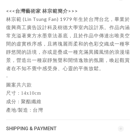
<<<台灣藝術家 林宗範簡介>>>
林宗範 (Lin Tsung Fan) 1979 年生於台灣台北，畢業於
復興商工廣告設計科及樹德大學室內設計系。作品內涵
常充溢著東方水墨章法基底，且於作品中傳達出唯美空
間的虛實秩序感，且將瑰麗而柔和的色彩交織成一種寧
靜悠閒的語境，亦或是疊成一種充滿異國風情的浪漫場
景，營造出一種寂靜無聲和閒情逸致的氛圍，喚起觀賞
者在不知不覺中感受身、心靈的平衡放鬆。
-
圖案共六款
尺寸 : 14x10cm
成分 : 聚酯纖維
產地/製造 : 台灣
SHIPPING & PAYMENT