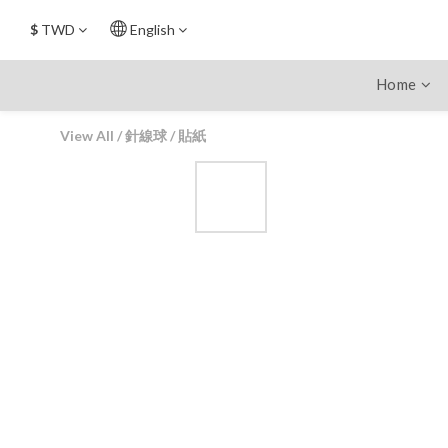
$
TWD
English
Home
View All
/
針線球
/
貼紙