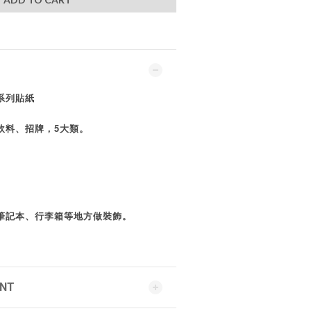
系列貼紙
飲料、招牌，5大類。
筆記本、行李箱等地方做裝飾。
ENT