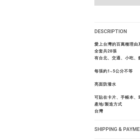
DESCRIPTION
愛上台灣的百萬種理由
全套共28張
有台北、交通、小吃、
每張約1~5公分不等
亮面防潑水
可貼在卡片、手帳本、
產地/製造方式
台灣
SHIPPING & PAYM