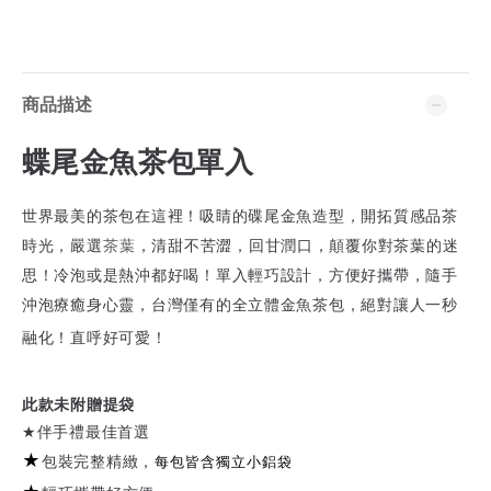
商品描述
蝶尾金魚茶包單入
世界最美的茶包在這裡！吸睛的碟尾金魚造型，開拓質感品茶
時光，嚴選
茶葉
，清甜不苦澀，回甘潤口，顛覆你對茶葉的迷
思！冷泡或是熱沖都好喝！單入輕巧設計，方便好攜帶，隨手
沖泡療癒身心靈，台灣僅有的全立體金魚茶包，絕對讓人一秒
融化！直呼好可愛！
此款未附贈提袋
伴手禮最佳首選
★
★
包裝完整精緻，
每包皆含獨立小鋁袋