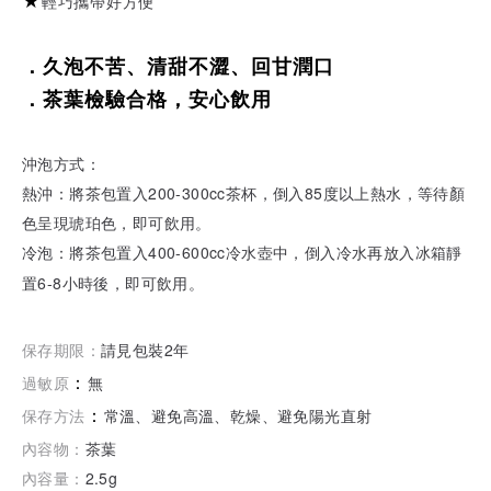
★
輕巧攜帶好方便
．久泡不苦、清甜不澀、回甘潤口
．茶葉檢驗合格，安心飲用
沖泡方式：
200-300cc
85
熱沖：將茶包置入
茶杯，倒入
度以上熱水，等待顏
色呈現琥珀色，即可飲用。
400-600cc
冷泡：將茶包置入
冷水壺中，倒入冷水再放入冰箱靜
6-8
置
小時後，即可飲用。
2
保存期限：
請見包裝
年
過敏原
：
無
保存方法
：
常溫、避免高溫、乾燥、避免陽光直射
內容物：
茶葉
2.5g
內容量：