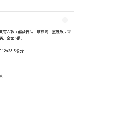
共有六款：鹹蛋苦瓜，燉豬肉，煎鮭魚，香
腐。全套6張。
2x23.5公分
球